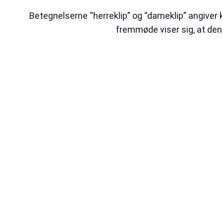
Betegnelserne “herreklip” og “dameklip” angiver k
fremmøde viser sig, at den 