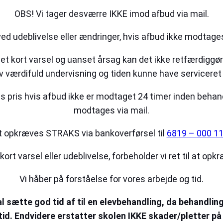
OBS! Vi tager desværre IKKE imod afbud via mail.
ved udeblivelse eller ændringer, hvis afbud ikke modta
t kort varsel og uanset årsag kan det ikke retfærdiggøre
v værdifuld undervisning og tiden kunne have servicere
s pris hvis afbud ikke er modtaget 24 timer inden beh
modtages via mail.
t opkræves STRAKS via bankoverførsel til
6819 – 000 1
rt varsel eller udeblivelse, forbeholder vi ret til at opk
Vi håber på forståelse for vores arbejde og tid.
l sætte god tid af til en elevbehandling, da behandling
d. Endvidere erstatter skolen IKKE skader/pletter på t