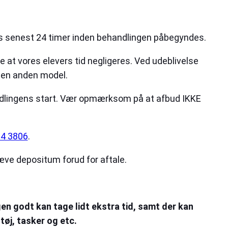
ges senest 24 timer inden behandlingen påbegyndes.
 at vores elevers tid negligeres. Ved udeblivelse
t en anden model.
andlingens start. Vær opmærksom på at afbud IKKE
14 3806
.
ræve depositum forud for aftale.
en godt kan tage lidt ekstra tid, samt der kan
øj, tasker og etc.