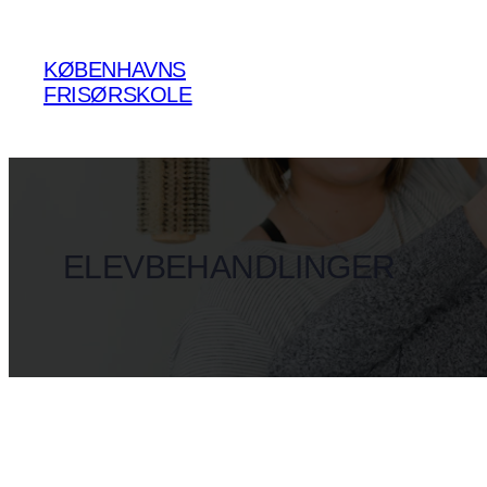
Spring
til
KØBENHAVNS
indhold
FRISØRSKOLE
ELEVBEHANDLINGER